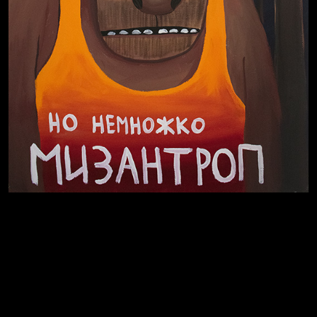
В Москву! Разгонять тоску!
Иди