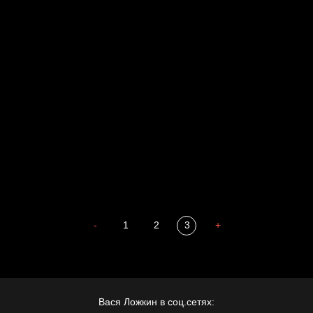
Russian Federation
Давайте тешить себя иллюзиями
За счастьем
Мизантроп
В Москву! Разгонять тоску!
Иди
В каком смысле?
Сладких снов
-
1
2
3
+
Вася Ложкин в соц.сетях: