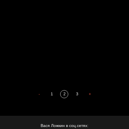
Голова
Воздух свободы
Внутренний мир
Весна
А у нас в квартире газ
Бойцы невидимого фронта
Бдительность
Попытка заняться спортом №4
-
1
2
3
+
Вася Ложкин в соц.сетях: