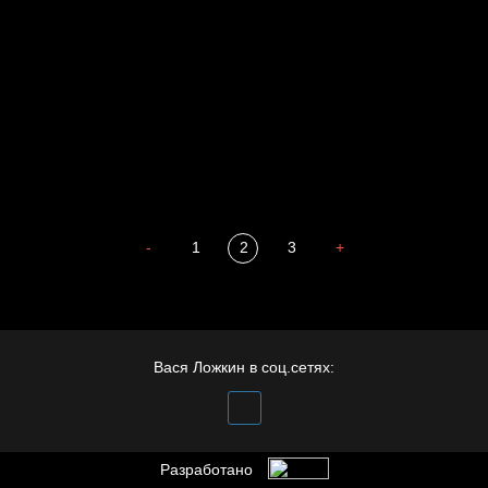
Весна
А у нас в квартире газ
Бойцы невидимого фронта
Бдительность
Попытка заняться спортом №4
-
1
2
3
+
Вася Ложкин в соц.сетях:
Разработано