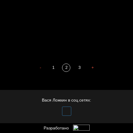
Весна
А у нас в квартире газ
Бойцы невидимого фронта
Бдительность
Попытка заняться спортом №4
-
1
2
3
+
Вася Ложкин в соц.сетях:
Разработано