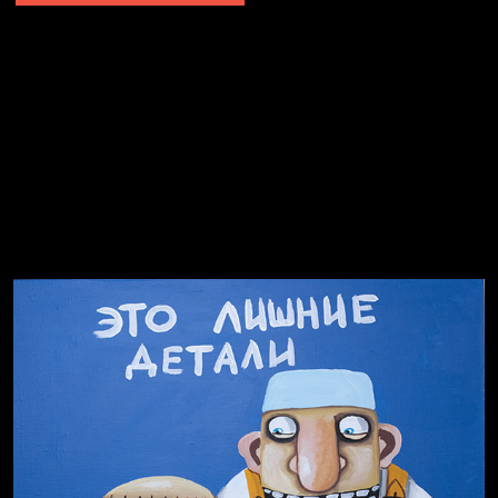
Не грузи
Не вижу, не слышу, не скажу
Навстречу весне
На потом
Много сладкого вредно