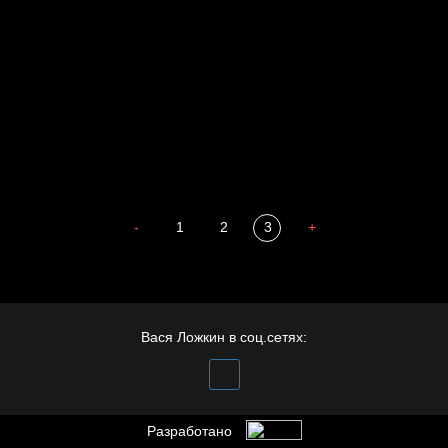
Мизантроп
В Москву! Разгонять тоску!
Иди
В каком смысле?
Сладких снов
-
1
2
3
+
Вася Ложкин в соц.сетях:
Разработано