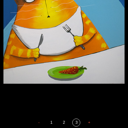
Сладких снов
-
1
2
3
+