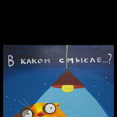
Russian Federation
Давайте тешить себя иллюзиями
За счастьем
Мизантроп
В Москву! Разгонять тоску!
Иди