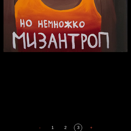
В Москву! Разгонять тоску!
Иди
В каком смысле?
Сладких снов
-
1
2
3
+