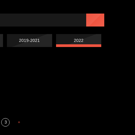
2019-2021
2022
Попытка заняться
Попытка заняться
спортом №7
Russian Federation
спортом №6
Мизантроп
3
+
В каком смысле?