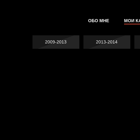
ОБО МНЕ
МОИ К
2009-2013
2013-2014
Попытка заняться
Попытка заняться
спортом №2
Попытка заняться
спортом №3
Давайте тешить
спортом №8
В Москву! Разгонять
себя иллюзиями