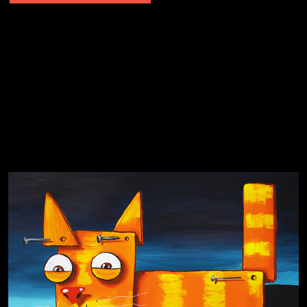
Явка провалена
Я это не я
Чертовщина в голове
Хватит отвлекать
Темный лес