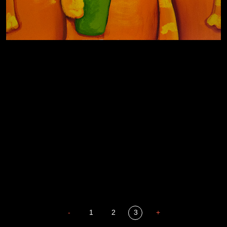
За счастьем
Мизантроп
В Москву! Разгонять тоску!
Иди
В каком смысле?
Давайте тешить себя иллюзиями
Сладких снов
-
1
2
3
+