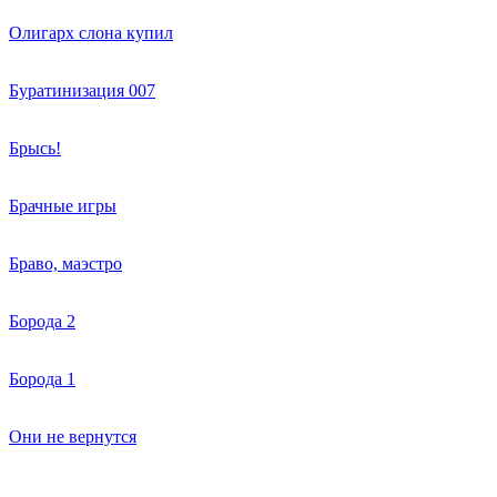
Олигарх слона купил
Буратинизация 007
Брысь!
Брачные игры
Браво, маэстро
Борода 2
Борода 1
Они не вернутся