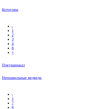
Котогоры
-
1
2
3
4
8
+
Покушанькал
Неправильные медведи
-
1
7
8