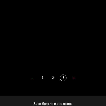
Russian Federation
Давайте тешить себя иллюзиями
За счастьем
Мизантроп
Попытка заняться спортом №8
В Москву! Разгонять тоску!
Иди
В каком смысле?
Сладких снов
-
1
2
3
+
Вася Ложкин в соц.сетях: