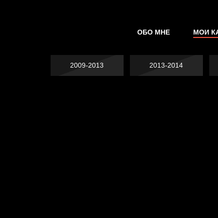
ОБО МНЕ
МОИ К
2009-2013
2013-2014
Явка провалена
Хватит отвлекать
Спящий кот
Родина знает