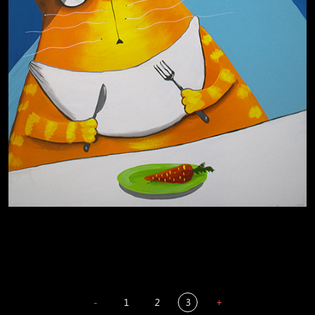
Сладких снов
-
1
2
3
+