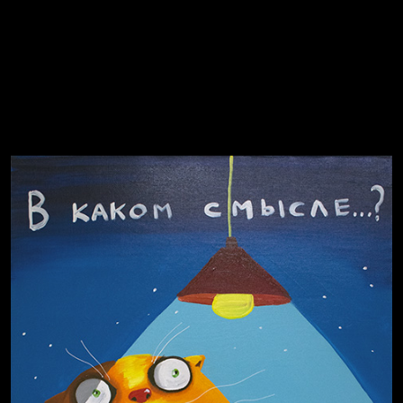
Russian Federation
Давайте тешить себя иллюзиями
За счастьем
Мизантроп
В Москву! Разгонять тоску!
Иди