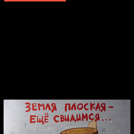
Не грузи
Не вижу, не слышу, не скажу
Навстречу весне
На потом
Много сладкого вредно
Лишние детали
Котоград