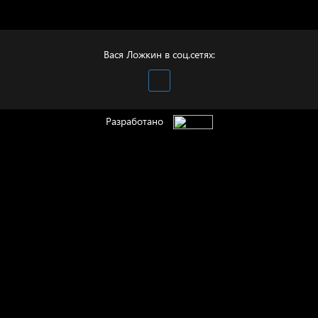
Бойцы невидимого
фронта
Вася Ложкин в соц.сетях:
Разработано