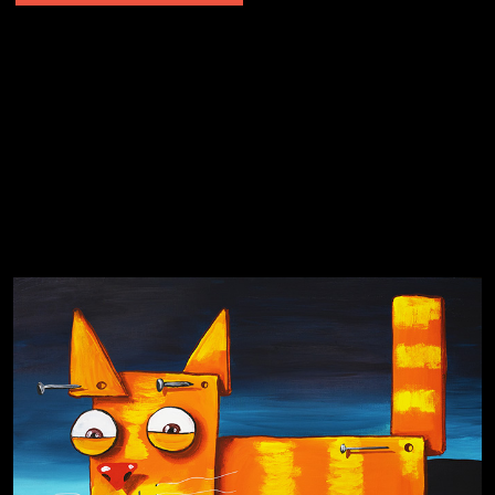
Явка провалена
Я это не я
Чертовщина в голове
Хватит отвлекать
Темный лес