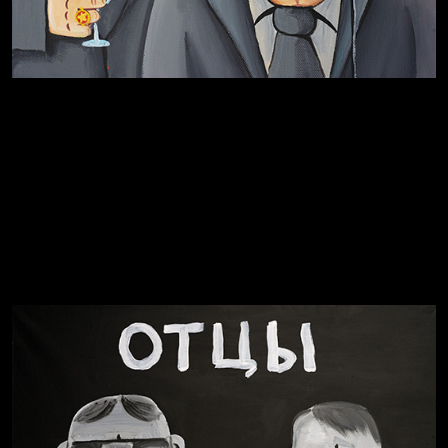
Разум осветил
Престол
Пора творить добро
Полудруг
Охота на человека
Родина знает