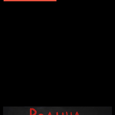
Явка провалена
Я это не я
Чертовщина в голове
Хватит отвлекать
Темный лес
Схема сборки кота
Спящий кот
СМЕРШ