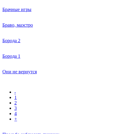
Брачные игры
Браво, маэстро
Борода 2
Борода 1
Они не вернутся
-
1
2
3
4
+