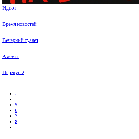
Идиот
Время новостей
Вечерний туалет
Амонтт
Перекур 2
-
1
5
6
7
8
+