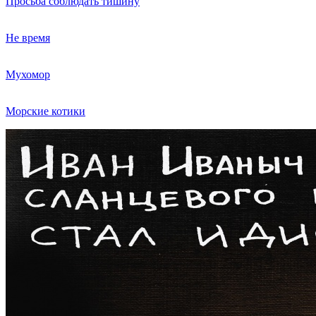
Просьба соблюдать тишину
Не время
Мухомор
Морские котики