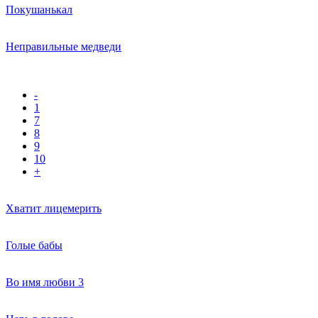
Покушанькал
Неправильные медведи
-
1
7
8
9
10
+
Хватит лицемерить
Голые бабы
Во имя любви 3