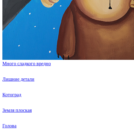
Много сладкого вредно
Лишние детали
Котоград
Земля плоская
Голова