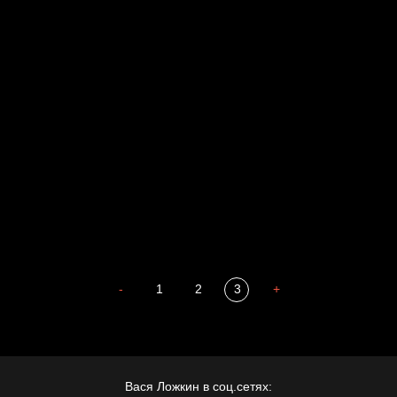
Russian Federation
Давайте тешить себя иллюзиями
За счастьем
Мизантроп
В Москву! Разгонять тоску!
Иди
В каком смысле?
Сладких снов
-
1
2
3
+
Вася Ложкин в соц.сетях: