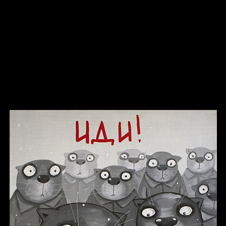
Попытка заняться спортом №8
Смотри, как все похорошело
Russian Federation
Давайте тешить себя иллюзиями
Попытка заняться спортом №9
За счастьем
Мизантроп
В Москву! Разгонять тоску!