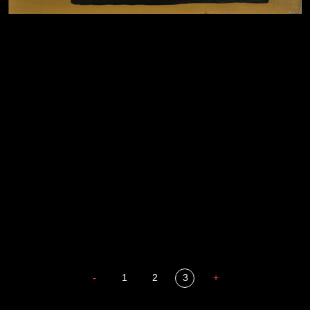
Давайте тешить себя иллюзиями
За счастьем
Мизантроп
В Москву! Разгонять тоску!
Иди
Russian Federation
В каком смысле?
Сладких снов
-
1
2
3
+