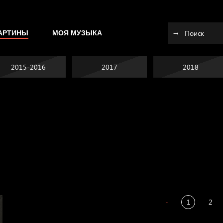
АРТИНЫ
МОЯ МУЗЫКА
2015-2016
2017
2018
Я это не я
Темный лес
СМЕРШ
Разум осветил
-
1
2
Полудруг