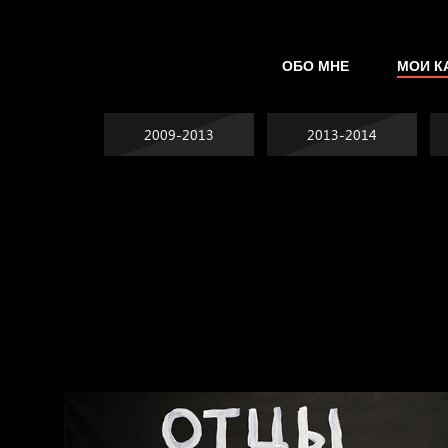
ОБО МНЕ
МОИ К
2009-2013
2013-2014
Явка провалена
Хватит отвлекать
Спящий кот
Родина знает
Пора творить добро