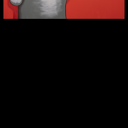
Темный лес
Схема сборки кота
Спящий кот
Хватит отвлекать
СМЕРШ
Свинтиликтуалы
Родина знает
Разум осветил