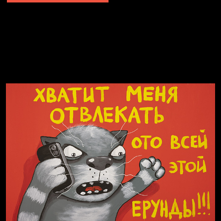
Явка провалена
Я это не я
Чертовщина в голове