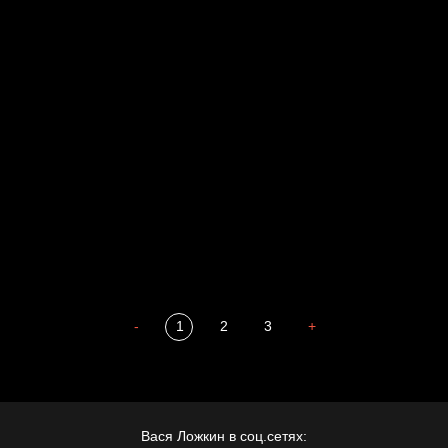
Свинтиликтуалы
Родина знает
Разум осветил
Престол
Пора творить добро
Полудруг
Охота на человека
Отцы
-
1
2
3
+
Вася Ложкин в соц.сетях: