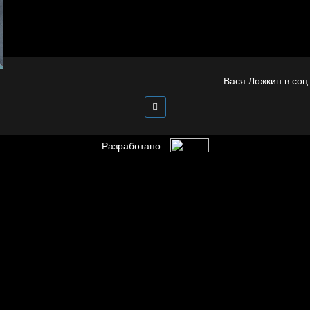
Весна
Бойцы невидимого
Попытка заняться
фронта
спортом №4
Вася Ложкин в соц.
Разработано