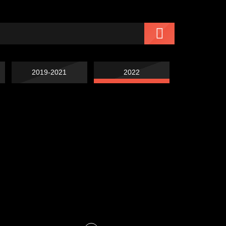
2019-2021
2022
Навстречу весне
Лишние детали
Голова
Внутренний мир