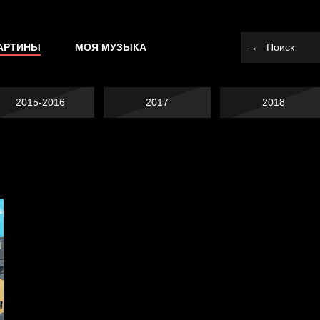
АРТИНЫ
МОЯ МУЗЫКА
2015-2016
2017
2018
Не вижу, не слышу,
Много сладкого
не скажу
Земля плоская
вредно
Воздух свободы