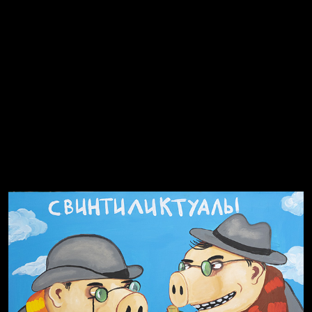
Явка провалена
Я это не я
Чертовщина в голове
Хватит отвлекать
Темный лес
Схема сборки кота
Спящий кот
СМЕРШ