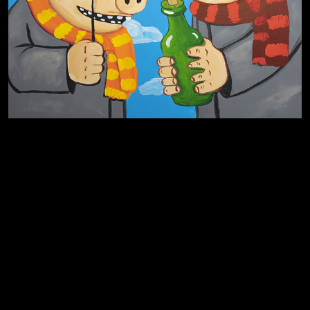
Родина знает
Разум осветил
Свинтиликтуалы
Престол
Пора творить добро
Полудруг