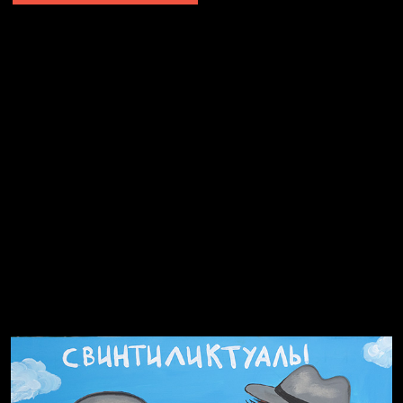
Явка провалена
Я это не я
Чертовщина в голове
Хватит отвлекать
Темный лес
Схема сборки кота
Спящий кот
СМЕРШ