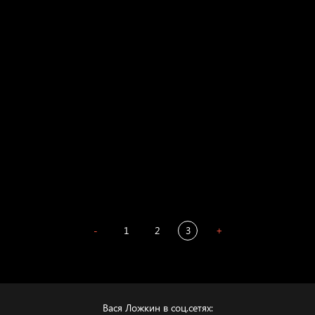
Russian Federation
Давайте тешить себя иллюзиями
За счастьем
Мизантроп
В Москву! Разгонять тоску!
Иди
В каком смысле?
Сладких снов
-
1
2
3
+
Вася Ложкин в соц.сетях: