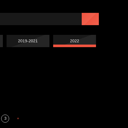
2019-2021
2022
Попытка заняться
Попытка заняться
спортом №7
Russian Federation
спортом №6
Мизантроп
3
+