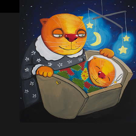
В Москву! Разгонять
себя иллюзиями
тоску!