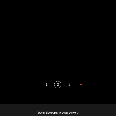
Голова
Воздух свободы
Внутренний мир
Весна
А у нас в квартире газ
Бойцы невидимого фронта
Бдительность
Попытка заняться спортом №4
-
1
2
3
+
Вася Ложкин в соц.сетях: