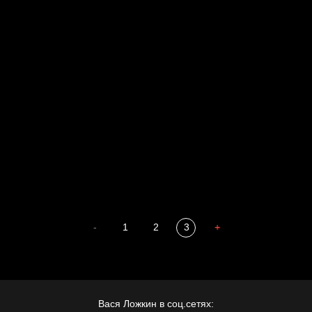
Russian Federation
Давайте тешить себя иллюзиями
За счастьем
Мизантроп
В Москву! Разгонять тоску!
Иди
В каком смысле?
Сладких снов
-
1
2
3
+
Вася Ложкин в соц.сетях: