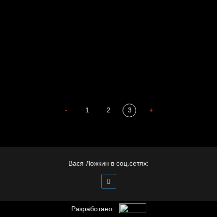
Мизантроп
В Москву! Разгонять тоску!
Иди
В каком смысле?
Сладких снов
-
1
2
3
+
Вася Ложкин в соц.сетях:
Разработано