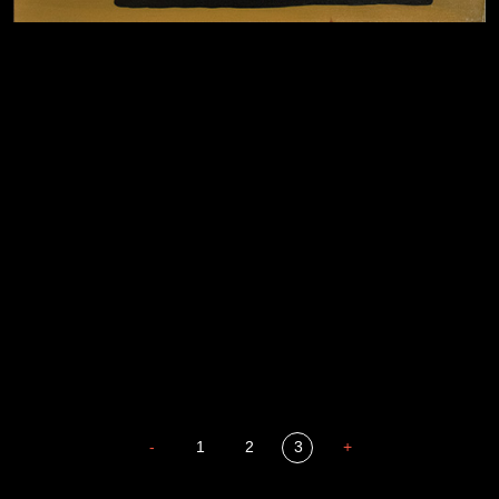
Давайте тешить себя иллюзиями
За счастьем
Мизантроп
В Москву! Разгонять тоску!
Иди
Russian Federation
В каком смысле?
Сладких снов
-
1
2
3
+