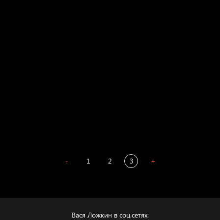
Russian Federation
Давайте тешить себя иллюзиями
За счастьем
Мизантроп
В Москву! Разгонять тоску!
Иди
В каком смысле?
Сладких снов
-
1
2
3
+
Вася Ложкин в соц.сетях: