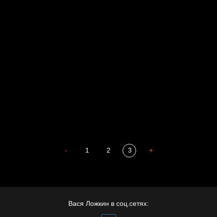
Давайте тешить себя иллюзиями
За счастьем
Мизантроп
В Москву! Разгонять тоску!
Смотри, как все похорошело
Иди
В каком смысле?
Сладких снов
-
1
2
3
+
Вася Ложкин в соц.сетях: