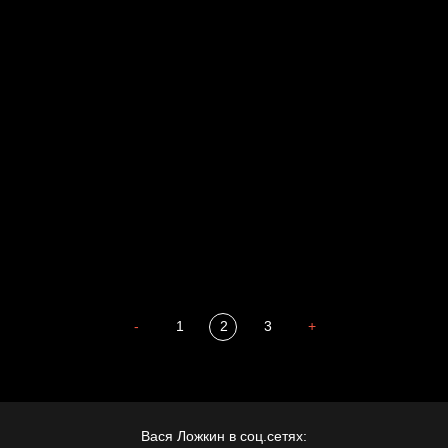
Голова
Воздух свободы
Внутренний мир
Весна
А у нас в квартире газ
Бойцы невидимого фронта
Бдительность
Попытка заняться спортом №4
-
1
2
3
+
Вася Ложкин в соц.сетях: