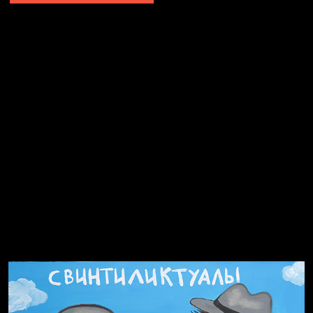
Явка провалена
Я это не я
Чертовщина в голове
Хватит отвлекать
Темный лес
Схема сборки кота
Спящий кот
СМЕРШ