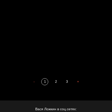
Свинтиликтуалы
Родина знает
Разум осветил
Престол
Пора творить добро
Полудруг
Охота на человека
Отцы
-
1
2
3
+
Вася Ложкин в соц.сетях: