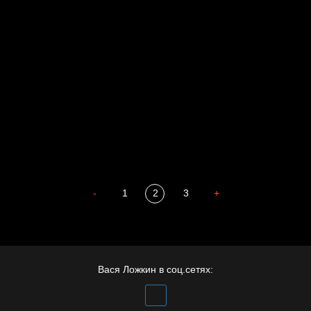
Воздух свободы
Внутренний мир
Весна
А у нас в квартире газ
Бойцы невидимого фронта
Бдительность
Попытка заняться спортом №4
-
1
2
3
+
Вася Ложкин в соц.сетях: