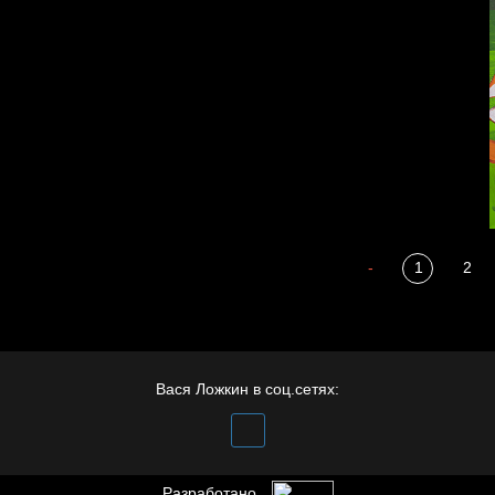
Полудруг
-
1
2
Вася Ложкин в соц.сетях:
Разработано