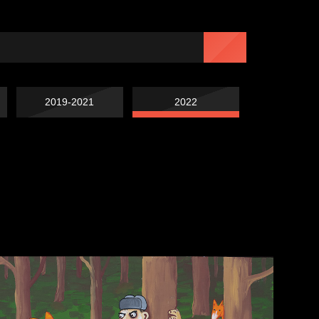
2019-2021
2022
Чертовщина в
Схема сборки кота
голове
Свинтиликтуалы
Престол