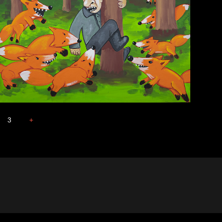
3
+
Охота на человека