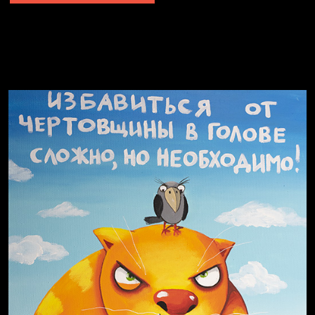
Явка провалена
Я это не я