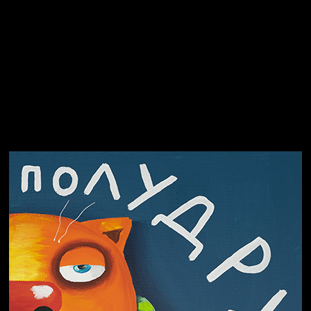
Спящий кот
СМЕРШ
Чертовщина в голове
Свинтиликтуалы
Родина знает
Разум осветил
Престол
Пора творить добро