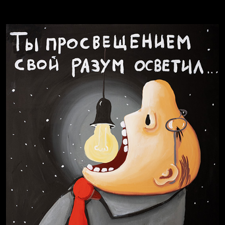
СМЕРШ
Свинтиликтуалы
Родина знает
Спящий кот