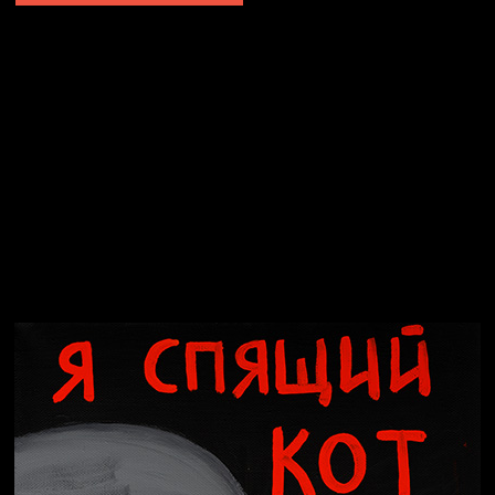
Явка провалена
Я это не я
Чертовщина в голове
Хватит отвлекать
Темный лес
Схема сборки кота