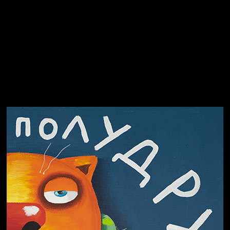
Свинтиликтуалы
Родина знает
Разум осветил
Престол
Пора творить добро
СМЕРШ