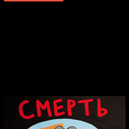
Явка провалена
Я это не я
Чертовщина в голове
Хватит отвлекать
Темный лес
Схема сборки кота
Спящий кот