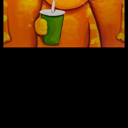
За счастьем
Мизантроп
В Москву! Разгонять тоску!
Иди
В каком смысле?