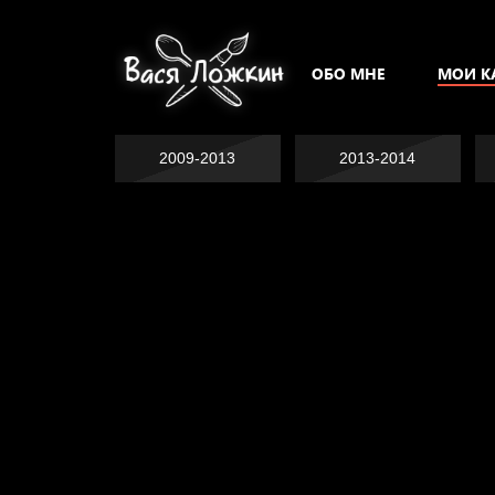
ОБО МНЕ
МОИ К
2009-2013
2013-2014
Явка провалена
Хватит отвлекать
Спящий кот
Родина знает