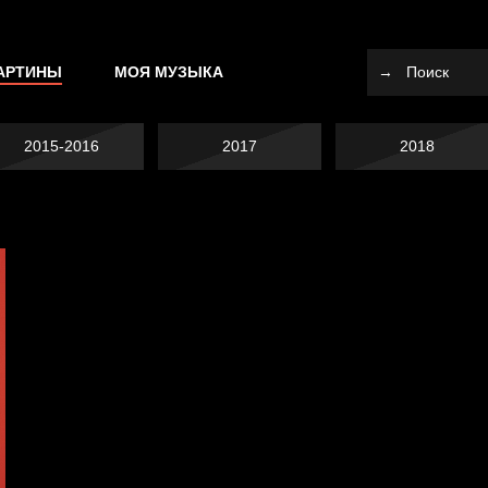
АРТИНЫ
МОЯ МУЗЫКА
2015-2016
2017
2018
Я это не я
Темный лес
Спящий кот
Свинтиликтуалы
Разум осветил