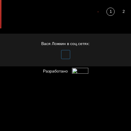
Пора творить добро
-
1
2
Охота на человека
Вася Ложкин в соц.сетях:
Разработано