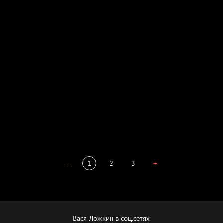
Свинтиликтуалы
Родина знает
Разум осветил
Престол
Пора творить добро
Полудруг
Охота на человека
Отцы
-
1
2
3
+
Вася Ложкин в соц.сетях: